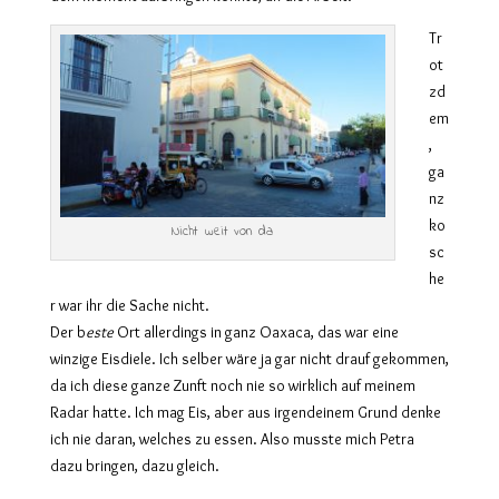
Tr
ot
zd
em
,
g
a
nz
ko
Nicht weit von da
sc
he
r war ihr d
ie Sache
nicht.
D
er b
este
Ort
allerdings in ganz Oaxaca, das war eine
winzige Eisdiele. Ich selber
wäre
ja
gar nicht
drauf
gekommen
,
da
ich
d
iese
ganze Zunft noch nie so wirklich auf meinem
Radar
hatte
. Ich mag Eis, aber
aus
irgend
einem Grund
denke
ich nie d
a
ran, welches zu essen.
Also
musste mich Petra
da
zu bringen,
dazu gleich
.