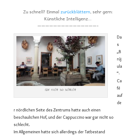
Zu schnell? Einmal
zurückblättern
, sehr gern:
Künstliche Intelligenz…
———————————————-
Da
s
„B
rúj
ula
“-
Ca
fé
Gar nicht so schlecht
auf
de
r nördlichen Seite des Zentrums
hatte auch
einen
beschaulichen Hof, und der Cappuccino war gar nicht so
schlecht.
Im Allgemeinen hat
te
sich
allerdings
der Tatbestand