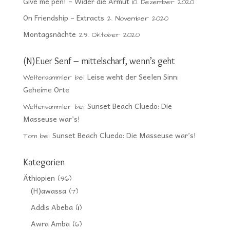
Give me pen! – Wider die Armut
10. Dezember 2020
On Friendship – Extracts
2. November 2020
Montagsnächte
29. Oktober 2020
(N)Euer Senf – mittelscharf, wenn’s geht
Leise weht der Seelen Sinn:
Weltensammler
bei
Geheime Orte
Sunset Beach Cluedo: Die
Weltensammler
bei
Masseuse war’s!
Sunset Beach Cluedo: Die Masseuse war’s!
Tom
bei
Kategorien
Äthiopien
(96)
(H)awassa
(7)
Addis Abeba
(11)
Awra Amba
(6)