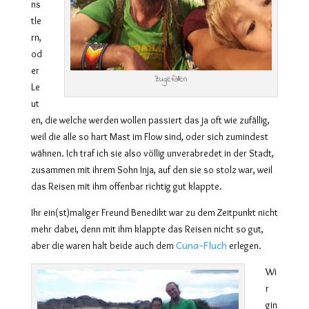
ns
tle
rn,
od
er
Zugefallen
Le
ut
en,
die welche werden wollen
passiert das ja oft wie zufällig,
weil
die
alle so hart Mast im Flow sind,
oder sich zumindest
wähnen
.
Ich
traf ich sie
also völlig
unverabredet in der Stadt,
zusammen
mit ihrem Sohn Inja, auf den sie so stolz war, weil
das Reisen mit ihm
offenbar
richtig gut klappte.
Ihr ein
(
st
)
maliger Freund Benedikt war
zu dem Zeitpunkt
nicht
mehr dabei, denn mit ihm klappte das Reisen nicht so gut,
Cuna-Fluch
aber die waren halt beide auch dem
erlegen.
Wi
r
gin