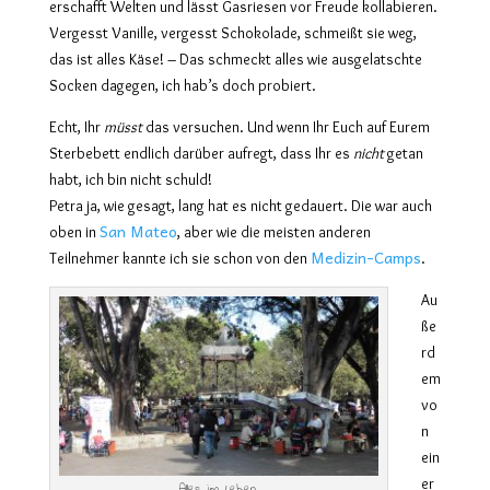
erschafft Welten und lässt Gasriesen vor Freude kollabieren.
Vergesst Vanille, vergesst Schokolade, schmeißt sie weg,
das ist alles Käse! – Das schmeckt alles wie ausgelatschte
Socken dagegen, ich hab’s doch probiert.
Echt, Ihr
müsst
das versuchen. Und wenn Ihr Euch auf Eurem
Sterbebett
endlich
darüber aufregt, dass Ihr es
nicht
getan
habt,
ich
bin nicht schuld!
Petra ja, wie gesagt, lang hat
e
s nicht gedauert. Die war auch
San Mateo
oben in
, aber wie
die meisten
anderen
Medizin-Camps
Teilnehmer kannte ich sie schon von den
.
Au
ße
rd
em
vo
n
ein
er