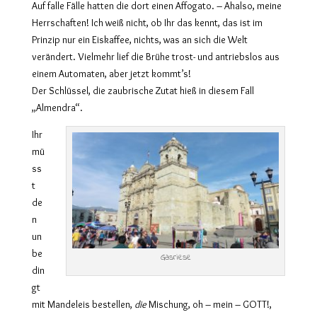
Auf falle Fälle hatten die dort einen Affogato. – Ahalso, meine
Herrschaften! Ich weiß nicht, ob Ihr das kennt, das ist im
Prinzip nur ein Eiskaffee, nichts, was an sich die Welt
verändert. Vielmehr lief die Brühe trost- und antriebslos aus
einem Automaten, aber jetzt kommt’s!
Der Schlüssel, die zaubrische Zutat hieß in diesem Fall
„Almendra“.
Ihr
mü
ss
t
de
n
un
be
Gasriese
din
gt
mit Mandeleis bestellen,
die
Mischung, oh – mein – GOTT!,