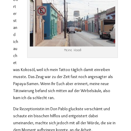
rt
er
st
an
d
ich
au
Meine Hood
ch
et
was Kokosöl, weil ich mein Tattoo täglich damit einreiben
musste. Das Zeug war zu der Zeit fast noch angesagter als
Papaya-Samen. Wenn Ihr Euch aber erinnert, meine neue
Tätowierung befand sich mitten auf der Wirbelsäule, also
kam ich da schlecht ran.
Die Rezeptionistin im Don Pablo gluckste verschämt und
schaute ein bisschen hilflos und entgeistert dabei
umeinander, machte sich jedoch mit all der Würde, die sie in
dem Moment aufbringen konnte, an die Arbeit.