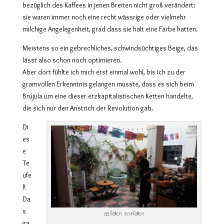
bezüglich
des Kaffees
in
jen
en
Breiten
nicht groß verändert:
sie waren immer noch eine recht
wässrige oder vielmehr
milchige Angelegenheit, grad dass
sie halt
eine
Farbe
ha
tt
en
.
Meistens so ein gebrechliches, schwindsüchtiges Beige, d
as
lässt also schon noch optimieren.
Aber
dort
fühlte ich mich
erst einmal
wohl, bis ich
zu der
gramvoll
en Erkenntnis gelangen
muss
te
, dass es sich
beim
Brújula
um eine
dieser
erzkapitalistische
n
Kette
n
handelte,
die sich nur den Anstrich der Revolution gab.
Di
es
e
Te
ufe
l!
Da
s
Gefallen entfallen
ga