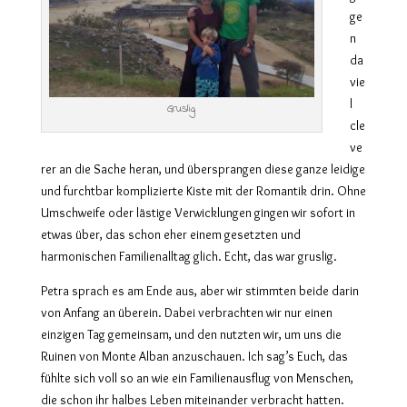
ge
n
da
vie
l
Gruslig
cle
ve
rer an die Sache heran, und übersprangen diese ganze leidige
und furchtbar komplizierte Kiste mit der Romantik drin. Ohne
Umschweife oder lästige Verwicklungen gingen wir sofort in
etwas über, das schon eher einem gesetzten und
harmonischen Familienalltag glich. Echt, das war gruslig.
Petra sprach es am Ende aus, aber wir stimmten beide darin
von Anfang an überein. Dabei verbrachten wir nur einen
einzigen Tag gemeinsam, und den nutzten wir, um uns die
Ruinen von Monte Alban anzuschauen. Ich sag’s Euch, das
fühlte sich voll so an wie ein Familienausflug von Menschen,
die schon ihr halbes Leben miteinander verbracht hatten.