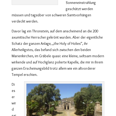
Sonneneinstrahlung
geschützt werden
müssen und tagsüber von schweren Samtvorhängen
verdeckt werden.
Davor lag ein Thronstein, auf dem anscheinend an die 200
axumitische Herrscher gekrönt wurden. Aber der eigentliche
Schatz der ganzen Anlage, „the Holy of Holies“, ihr
Allerheiligstes, das befand sich zwischen den beiden
Marienkirchen, im Gräbele quasi: eine kleine, seltsam modern
wirkende und auf Hochglanz polierte Kapelle, die mir in ihrem
ganzen Erscheinungsbild trotz allem wie ein altvorderer
Tempel erschien.
Di
es
er
wir
d
sei