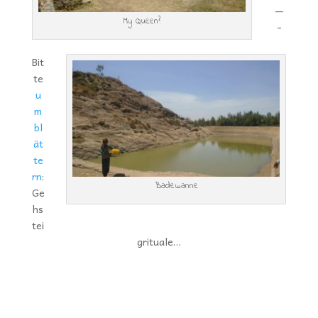
—
My Queen?
-
Bit
te
u
m
bl
ät
te
rn
:
Badewanne
Ge
hs
tei
grituale…