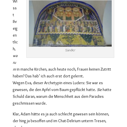
Wi
ss
t
Ihr
eig
en
tlic
h,
Sünder
wa
ru
m
in manche Kirchen, auch heute noch, Frauen keinen Zutritt
haben? Das hab’ ich auch erst dort gelernt.
Wegen Eva, dieser Archetypin eines Luders: Sie war es
gewesen, die den Apfel vom Baum gepflückt hatte.
Sie
hatte
Schuld daran, warum die Menschheit aus dem Paradies
geschmissen wurde.
Klar, Adam hätte es ja auch schlecht gewesen sein können,
der hing ja besoffen und im Chat-Delirium unterm Tresen,