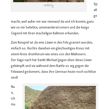
Sp
Unfertig
aß
ge
macht, weil außer mir war niemand da und ich konnte, ganz
wie es mir beliebte, umeinanderstromern und die karge
Gegend mit ihren stacheligen Kakteen erkunden.
Zum Beispiel ist da eine Löwin in den Fels graviert worden,
einfach so. Rechts daneben ein gleichseitiges Kreuz mit
einem Kreis drumherum wie eines von den Maltesern.
Der Sage nach hat Sankt Michael gegen eben diese Löwin
gekämpft und sie während dem Battle so arg gegen die
Felswand gedonnert, dass ihre Umrisse heute noch sichtbar
sind!
Nu
n,
ich
mu