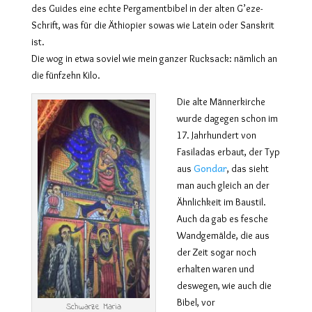
des Guides eine echte Pergamentbibel in der alten G’eze-
Schrift, was für die Äthiopier sowas wie Latein oder Sanskrit
ist.
Die wog in etwa soviel wie mein ganzer Rucksack: nämlich an
die fünfzehn Kilo.
Die alte Männerkirche
wurde dagegen schon im
17. Jahrhundert von
Fasiladas erbaut, der Typ
Gondar
aus
, das sieht
man auch gleich an der
Ähnlichkeit im Baustil.
Auch da gab es fesche
Wandgemälde, die aus
der Zeit sogar noch
erhalten waren und
deswegen, wie auch die
Bibel, vor
Schwarze Maria