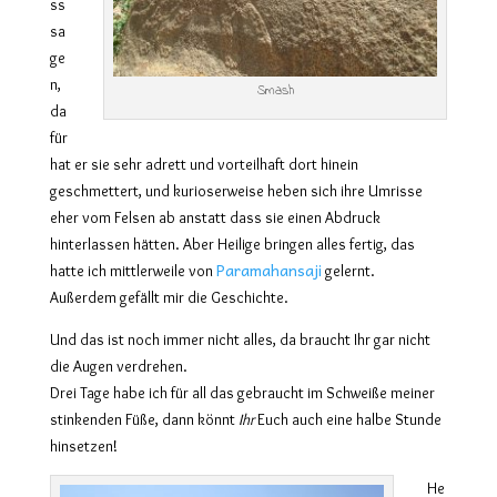
ss
sa
ge
n,
Smash
da
für
hat er sie sehr adrett und vorteilhaft dort hinein
geschmettert, und kurioserweise heben sich ihre Umrisse
eher vom Felsen ab anstatt dass sie einen Abdruck
hinterlassen hätten. Aber Heilige bringen alles fertig, das
Paramahansaji
hatte ich mittlerweile von
gelernt.
Außerdem gefällt mir die Geschichte.
Und das ist noch immer nicht alles, da braucht Ihr gar nicht
die Augen verdrehen.
Drei Tage habe ich für all das gebraucht im Schweiße meiner
stinkenden Füße, dann könnt
Ihr
Euch auch eine halbe Stunde
hinsetzen!
He