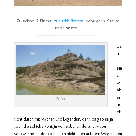
Zu schnell? Einmal
zurückblättern
, sehr gern: Steine
und Lanzen…
———————————————–
Da
mi
t
sin
d
wir
ab
er
Schick
no
ch
nicht durch mit Mythen und Legenden, denn da gab es ja
noch die schicke Königin von Saba, an derer privaten
Badewanne – oder eben auch nicht – ich auf dem Weg zu den