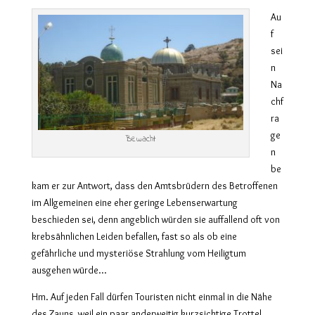
Au
f
sei
n
Na
chf
ra
ge
Bewacht
n
be
kam er zur Antwort, dass den Amtsbrüdern des Betroffenen
im Allgemeinen eine eher geringe Lebenserwartung
beschieden sei, denn angeblich würden sie auffallend oft von
krebsähnlichen Leiden befallen, fast so als ob eine
gefährliche und mysteriöse Strahlung vom Heiligtum
ausgehen würde…
Hm. Auf jeden Fall dürfen Touristen nicht einmal in die Nähe
des Zauns, weil ein paar anderweitig kurzsichtige Trottel