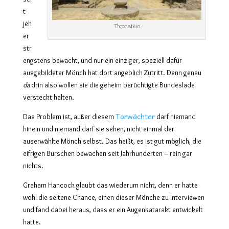
t
jeh
Thronstein
er
str
engstens bewacht, und nur ein einziger, speziell dafür
ausgebildeter Mönch hat dort angeblich Zutritt. Denn genau
da
drin also wollen sie die geheim berüchtigte Bundeslade
versteckt halten.
Torwächter
Das Problem ist, außer diesem
darf niemand
hinein und niemand darf sie sehen, nicht einmal der
auserwählte Mönch selbst. Das heißt, es ist gut möglich, die
eifrigen Burschen bewachen seit Jahrhunderten – rein gar
nichts.
Graham Hancock glaubt das wiederum nicht, denn er hatte
wohl die seltene Chance, einen dieser Mönche zu interviewen
und fand dabei heraus, dass er ein Augenkatarakt entwickelt
hatte.