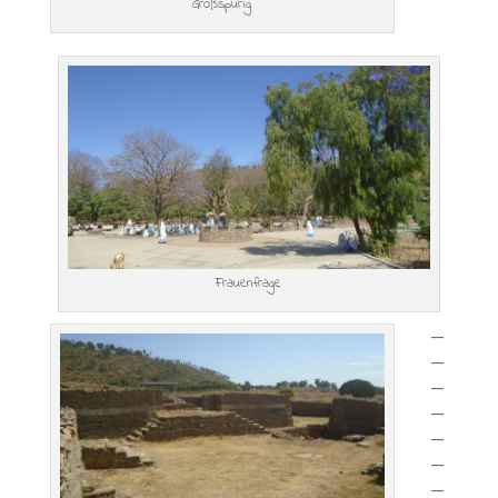
Großspurig
Frauenfrage
—
—
—
—
—
—
—