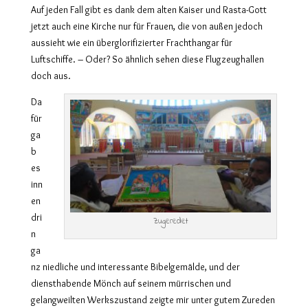
Auf jeden Fall gibt es dank dem alten Kaiser und Rasta-Gott
jetzt auch eine Kirche nur für Frauen, die von außen jedoch
aussieht wie ein überglorifizierter Frachthangar für
Luftschiffe. – Oder? So ähnlich sehen diese Flugzeughallen
doch aus.
Da
für
ga
b
es
inn
en
dri
Zugeredet
n
ga
nz niedliche und interessante Bibelgemälde, und der
diensthabende Mönch auf seinem mürrischen und
gelangweilten Werkszustand zeigte mir unter gutem Zureden