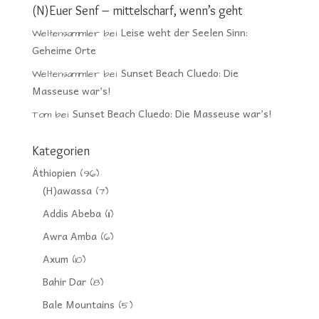
(N)Euer Senf – mittelscharf, wenn’s geht
Leise weht der Seelen Sinn:
Weltensammler
bei
Geheime Orte
Sunset Beach Cluedo: Die
Weltensammler
bei
Masseuse war’s!
Sunset Beach Cluedo: Die Masseuse war’s!
Tom
bei
Kategorien
Äthiopien
(96)
(H)awassa
(7)
Addis Abeba
(11)
Awra Amba
(6)
Axum
(10)
Bahir Dar
(8)
Bale Mountains
(5)