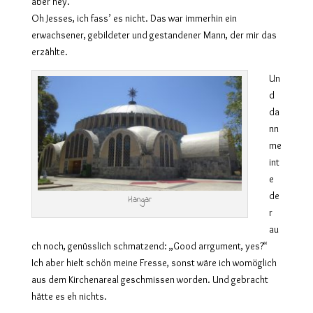
aber hey.
Oh Jesses, ich fass’ es nicht. Das war immerhin ein
erwachsener, gebildeter und gestandener Mann, der mir das
erzählte.
Un
d
da
nn
me
int
e
de
Hangar
r
au
ch noch, genüsslich schmatzend: „Good arrgument, yes?“
Ich aber hielt schön meine Fresse, sonst wäre ich womöglich
aus dem Kirchenareal geschmissen worden. Und gebracht
hätte es eh nichts.