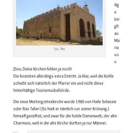
ilig
e
Jun
gfr
au
Ma
ria
Die Alte
vo
n
Zion, Deine Kirchen fehlen ja noch!
Die kosteten allerdings extra Eintritt. Ja klar, weil die Kohle
schiebt sich natürlich der Pfarrer ein und nicht diese
hinterhältige Tourismusbehörde.
Die neue Muttergotteskirche wurde 1960 von Haile Selassie
oder Ras Tafari (So hieß er nämlich vor seiner Krönung.)
himself gestiftet, und zwar für die holde Damenwelt, der alte
Charmeur, weil in die alte Kirche durften ja nur Männer.