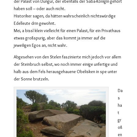
der Palast von Dungur, der ebenfalls der Saba-Königin gehört
haben soll – oder auch nicht.
Historiker sagen, da hätten wahrscheinlich nichtswürdige
Edelleute drin gewohnt.
Mei, a bissl klein vielleicht für einen Palast, für ein Privathaus
etwas großspurig, aber das kommt ja immer auf die
jeweiligen Egos an, nicht wahr.
Abgesehen von den Stelen faszinierte mich jedoch vor allem
der Steinbruch selbst, wo noch immer einige unfertige und
halb aus dem Fels herausgehauene Obelisken in spe unter
der Sonne brutzeln.
Da
s
ha
t
gr
oß
en