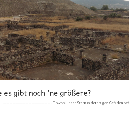
 es gibt noch ’ne größere?
lbzeit… ———————————————- Obwohl unser Stern in derartigen Gefilden sc