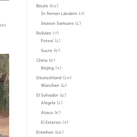
Beute
(52)
In fernen Ländern
(3)
Season Samsara
(2)
dazu
Bolivien
(7)
Potosí
(2)
Sucre
(5)
China
(5)
Beijing
(4)
Deutschland
(24)
München
(6)
El Salvador
(12)
Alegría
(2)
Ataco
(5)
El Esteron
(4)
Erewhon
(102)