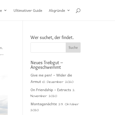
e
Ultimativer Guide
Abgründe
Wer suchet, der findet.
n.
...
Neues Treibgut –
Angeschwemmt
Give me pen! – Wider die
Armut
10. Dezember 2020
On Friendship – Extracts
2.
November 2020
Montagsnächte
29. Oktober
2020