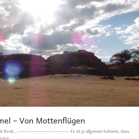
el – Von Mottenflügen
in Guide Book… ———————————————- Es ist ja allgemein bekannt, dass
chst...