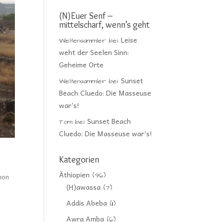
(N)Euer Senf –
mittelscharf, wenn’s geht
Leise
Weltensammler
bei
weht der Seelen Sinn:
Geheime Orte
Sunset
Weltensammler
bei
Beach Cluedo: Die Masseuse
war’s!
Sunset Beach
Tom
bei
Cluedo: Die Masseuse war’s!
Kategorien
Äthiopien
(96)
hon
(H)awassa
(7)
Addis Abeba
(11)
Awra Amba
(6)