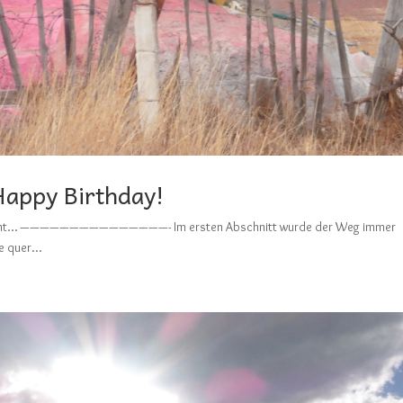
 Happy Birthday!
olgt nicht… ———————————————- Im ersten Abschnitt wurde der Weg immer
 quer...