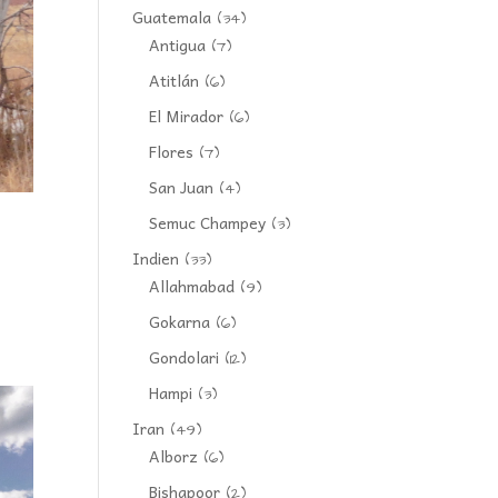
Guatemala
(34)
Antigua
(7)
Atitlán
(6)
El Mirador
(6)
Flores
(7)
San Juan
(4)
Semuc Champey
(3)
Indien
(33)
Allahmabad
(9)
Gokarna
(6)
Gondolari
(12)
Hampi
(3)
Iran
(49)
Alborz
(6)
Bishapoor
(2)