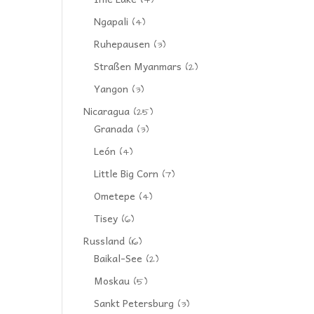
(4)
Ngapali
(4)
Ruhepausen
(3)
Straßen Myanmars
(2)
Yangon
(3)
Nicaragua
(25)
Granada
(3)
León
(4)
Little Big Corn
(7)
Ometepe
(4)
Tisey
(6)
Russland
(16)
Baikal-See
(2)
Moskau
(5)
Sankt Petersburg
(3)