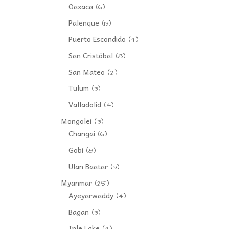
Oaxaca
(6)
Palenque
(13)
Puerto Escondido
(4)
San Cristóbal
(8)
San Mateo
(12)
Tulum
(3)
Valladolid
(4)
Mongolei
(13)
Changai
(6)
Gobi
(8)
Ulan Baatar
(3)
Myanmar
(25)
Ayeyarwaddy
(4)
Bagan
(3)
Inle Lake