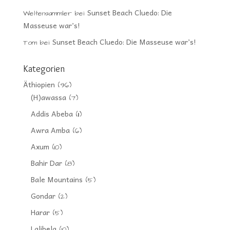
Sunset Beach Cluedo: Die
Weltensammler
bei
Masseuse war’s!
Sunset Beach Cluedo: Die Masseuse war’s!
Tom
bei
Kategorien
Äthiopien
(96)
(H)awassa
(7)
Addis Abeba
(11)
Awra Amba
(6)
Axum
(10)
Bahir Dar
(8)
Bale Mountains
(5)
Gondar
(2)
Harar
(5)
Lalibela
(10)